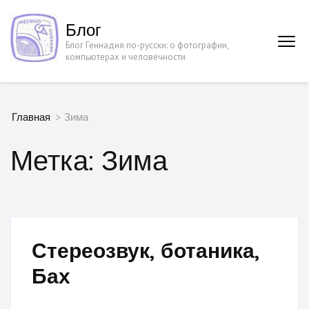
Перейти
Блог
к
Блог Геннадия по-русски: о фотографии,
содержимому
компьютерах и человечности
(нажмите
Enter)
Главная
>
Зима
Метка:
Зима
Стереозвук, ботаника,
Бах