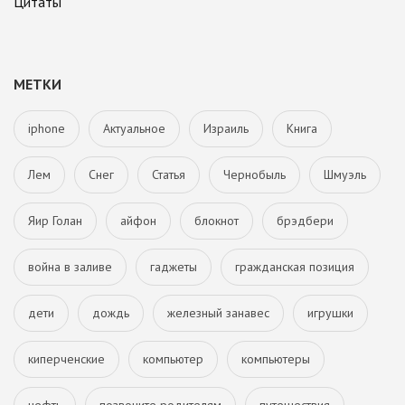
Цитаты
МЕТКИ
iphone
Актуальное
Израиль
Книга
Лем
Снег
Статья
Чернобыль
Шмуэль
Яир Голан
айфон
блокнот
брэдбери
война в заливе
гаджеты
гражданская позиция
дети
дождь
железный занавес
игрушки
киперченские
компьютер
компьютеры