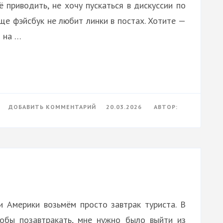
 приводить, не хочу пускаться в дискуссии по
ще фэйсбук не любит линки в постах. Хотите —
м на …
К
ДОБАВИТЬ КОММЕНТАРИЙ
20.03.2026
АВТОР:
А
ОРЕШКИ-
ТО
КОНЧАЮТСЯ!
 Америки возьмём просто завтрак туриста. В
обы позавтракать, мне нужно было выйти из