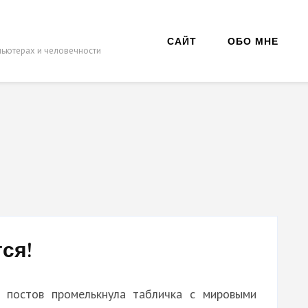
САЙТ
ОБО МНЕ
мпьютерах и человечности
ся!
 постов промелькнула табличка с мировыми