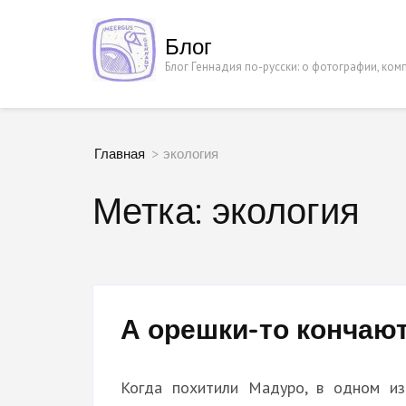
Перейти
к
Блог
содержимому
Блог Геннадия по-русски: о фотографии, ко
(нажмите
Enter)
Главная
>
экология
Метка:
экология
А орешки-то кончают
Когда похитили Мадуро, в одном из