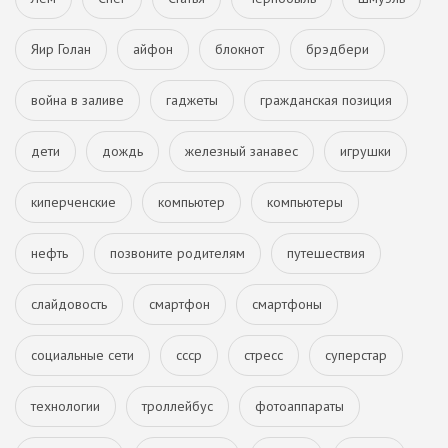
Яир Голан
айфон
блокнот
брэдбери
война в заливе
гаджеты
гражданская позиция
дети
дождь
железный занавес
игрушки
киперченские
компьютер
компьютеры
нефть
позвоните родителям
путешествия
слайдовость
смартфон
смартфоны
социальные сети
ссср
стресс
суперстар
технологии
троллейбус
фотоаппараты