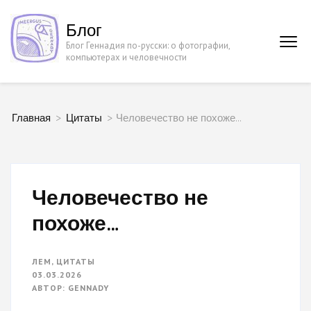
Перейти
Блог
к
Блог Геннадия по-русски: о фотографии,
содержимому
компьютерах и человечности
(нажмите
Enter)
Главная
>
Цитаты
>
Человечество не похоже…
Человечество не
похоже…
ЛЕМ
,
ЦИТАТЫ
03.03.2026
АВТОР:
GENNADY