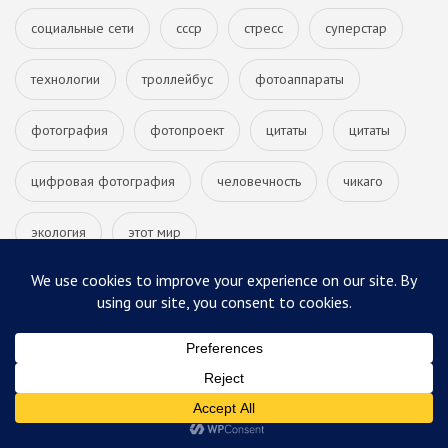
социальные сети
ссср
стресс
суперстар
технологии
троллейбус
фотоаппараты
фотография
фотопроект
цитаты
цитаты
цифровая фотография
человечность
чикаго
экология
этот мир
В СОЦСЕТЯХ
Facebook
Instagram