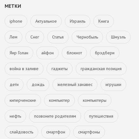
МЕТКИ
iphone
Актуальное
Израиль
Книга
Лем
Снег
Статья
Чернобыль
Шмуэль
Яир Голан
айфон
блокнот
брэдбери
война в заливе
гаджеты
гражданская позиция
дети
дождь
железный занавес
игрушки
киперченские
компьютер
компьютеры
нефть
позвоните родителям
путешествия
слайдовость
смартфон
смартфоны