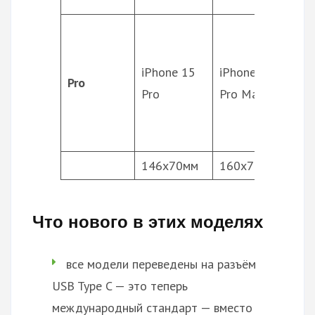
объ
про
А1
iPhone 15
iPhone 15
(3n
Pro
Pro
Pro Max
объ
(«ч
кам
146х70мм
160х78мм
Что нового в этих моделях
все модели переведены на разъём
USB Type C — это теперь
международный стандарт — вместо