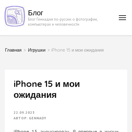
Перейти
Блог
к
Блог Геннадия по-русски: о фотографии,
содержимому
компьютерах и человечности
(нажмите
Enter)
Главная
>
Игрушки
>
iPhone 15 и мои ожидания
iPhone 15 и мои
ожидания
22.09.2023
АВТОР:
GENNADY
iPhone 15 анонсирован. Я впервые в жизни