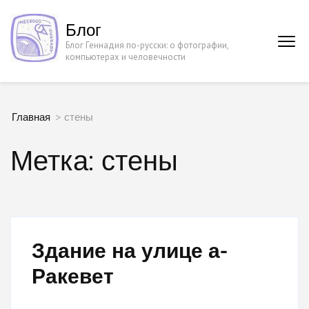
Перейти
Блог
к
Блог Геннадия по-русски: о фотографии,
содержимому
компьютерах и человечности
(нажмите
Enter)
Главная
>
стены
Метка:
стены
Здание на улице а-
Ракевет