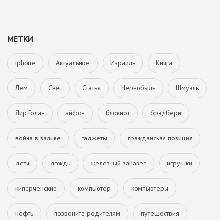
МЕТКИ
iphone
Актуальное
Израиль
Книга
Лем
Снег
Статья
Чернобыль
Шмуэль
Яир Голан
айфон
блокнот
брэдбери
война в заливе
гаджеты
гражданская позиция
дети
дождь
железный занавес
игрушки
киперченские
компьютер
компьютеры
нефть
позвоните родителям
путешествия