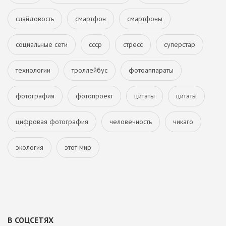
слайдовость
смартфон
смартфоны
социальные сети
ссср
стресс
суперстар
технологии
троллейбус
фотоаппараты
фотография
фотопроект
цитаты
цитаты
цифровая фотография
человечность
чикаго
экология
этот мир
В СОЦСЕТЯХ