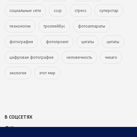
социальные сети
ссср
стресс
суперстар
технологии
троллейбус
фотоаппараты
фотография
фотопроект
цитаты
цитаты
цифровая фотография
человечность
чикаго
экология
этот мир
В СОЦСЕТЯХ
Facebook
Instagram