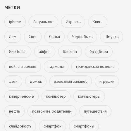
МЕТКИ
iphone
Актуальное
Израиль
Книга
Лем
Снег
Статья
Чернобыль
Шмуэль
Яир Голан
айфон
блокнот
брэдбери
война в заливе
гаджеты
гражданская позиция
дети
дождь
железный занавес
игрушки
киперченские
компьютер
компьютеры
нефть
позвоните родителям
путешествия
слайдовость
смартфон
смартфоны