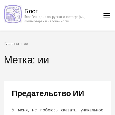
Перейти
Блог
к
Блог Геннадия по-русски: о фотографии,
содержимому
компьютерах и человечности
(нажмите
Enter)
Главная
>
ии
Метка:
ии
Предательство ИИ
У меня, не побоюсь сказать, уникальное