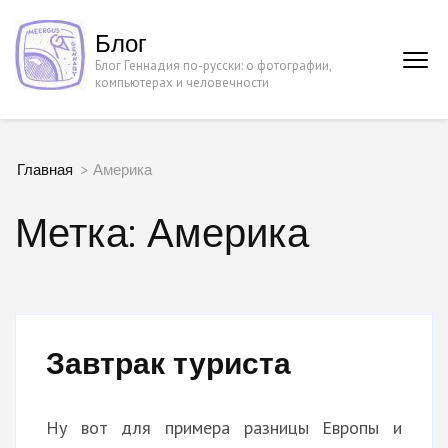
Перейти
Блог
к
Блог Геннадия по-русски: о фотографии,
содержимому
компьютерах и человечности
(нажмите
Enter)
Главная
>
Америка
Метка:
Америка
Завтрак туриста
Ну вот для примера разницы Европы и