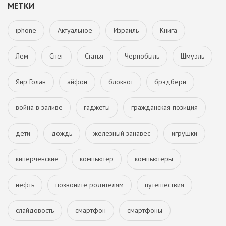
МЕТКИ
iphone
Актуальное
Израиль
Книга
Лем
Снег
Статья
Чернобыль
Шмуэль
Яир Голан
айфон
блокнот
брэдбери
война в заливе
гаджеты
гражданская позиция
дети
дождь
железный занавес
игрушки
киперченские
компьютер
компьютеры
нефть
позвоните родителям
путешествия
слайдовость
смартфон
смартфоны