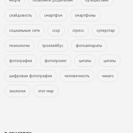
нефть
позвоните родителям
путешествия
слайдовость
смартфон
смартфоны
социальные сети
ссср
стресс
суперстар
технологии
троллейбус
фотоаппараты
фотография
фотопроект
цитаты
цитаты
цифровая фотография
человечность
чикаго
экология
этот мир