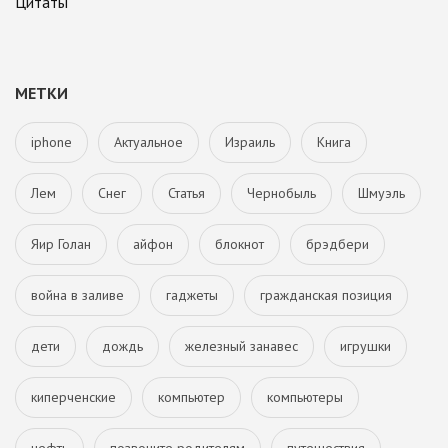
Цитаты
МЕТКИ
iphone
Актуальное
Израиль
Книга
Лем
Снег
Статья
Чернобыль
Шмуэль
Яир Голан
айфон
блокнот
брэдбери
война в заливе
гаджеты
гражданская позиция
дети
дождь
железный занавес
игрушки
киперченские
компьютер
компьютеры