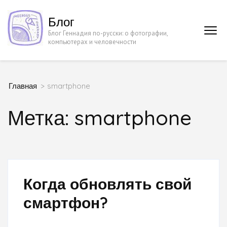
Перейти
Блог
к
Блог Геннадия по-русски: о фотографии,
содержимому
компьютерах и человечности
(нажмите
Enter)
Главная
>
smartphone
Метка:
smartphone
Когда обновлять свой
смартфон?