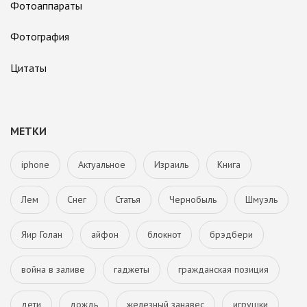
Фотоаппараты
Фотография
Цитаты
МЕТКИ
iphone
Актуальное
Израиль
Книга
Лем
Снег
Статья
Чернобыль
Шмуэль
Яир Голан
айфон
блокнот
брэдбери
война в заливе
гаджеты
гражданская позиция
дети
дождь
железный занавес
игрушки