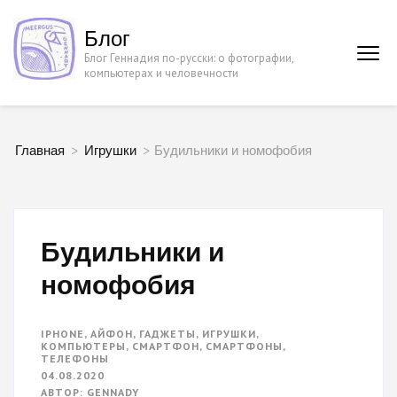
Перейти
Блог
к
Блог Геннадия по-русски: о фотографии,
содержимому
компьютерах и человечности
(нажмите
Enter)
Главная
>
Игрушки
>
Будильники и номофобия
Будильники и
номофобия
IPHONE
,
АЙФОН
,
ГАДЖЕТЫ
,
ИГРУШКИ
,
КОМПЬЮТЕРЫ
,
СМАРТФОН
,
СМАРТФОНЫ
,
ТЕЛЕФОНЫ
04.08.2020
АВТОР:
GENNADY