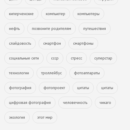
киперченские
компьютер
компьютеры
нефть
позвоните родителям
путешествия
слайдовость
смартфон
смартфоны
социальные сети
ссср
стресс
суперстар
технологии
троллейбус
фотоаппараты
фотография
фотопроект
цитаты
цитаты
цифровая фотография
человечность
чикаго
экология
этот мир